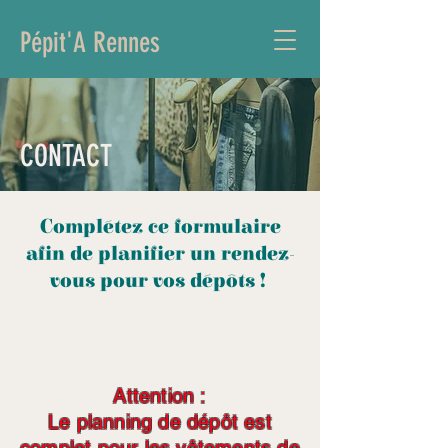
Pépit'A Rennes
APPEL :
07 84 69 68 82
5 Rue Albert Aubry
CONTACT
Complétez ce formulaire
afin de planifier un rendez-
vous pour vos dépôts !
Attention :
Le planning de dépôt est